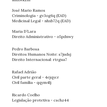
José Mario Ramos
Criminologia - gv3og6q (EAD)
Medicinal Legal - nhxb72q (EAD)
Maria D’Lara
Direito Administrativo - o5pdnwy
Pedro Barbosa
Direitos Humanos Noite: s7judsj
Direito Internacional: rtrgua7
Rafael Adrião
Civil parte geral - 4ejqycr
Civil família - qqym4lj
Ricardo Coelho
Legislação protetiva - cschz44