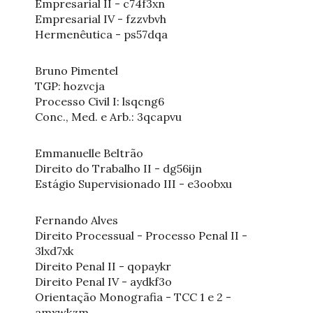
Empresarial II - c74f3xn
Empresarial IV - fzzvbvh
Hermenêutica - ps57dqa
Bruno Pimentel
TGP: hozvcja
Processo Civil I: lsqcng6
Conc., Med. e Arb.: 3qcapvu
Emmanuelle Beltrão
Direito do Trabalho II - dg56ijn
Estágio Supervisionado III - e3oobxu
Fernando Alves
Direito Processual - Processo Penal II -
3lxd7xk
Direito Penal II - qopaykr
Direito Penal IV - aydkf3o
Orientação Monografia - TCC 1 e 2 -
amxwkzm