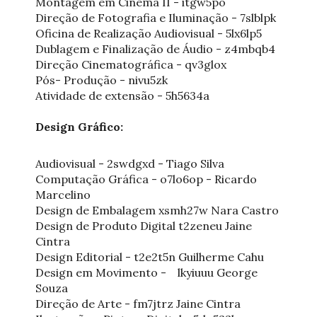
Montagem em Cinema II - itgw5po
Direção de Fotografia e Iluminação - 7slblpk
Oficina de Realização Audiovisual - 5lx6lp5
Dublagem e Finalização de Áudio - z4mbqb4
Direção Cinematográfica - qv3glox
Pós- Produção - nivu5zk
Atividade de extensão - 5h5634a
Design Gráfico:
Audiovisual - 2swdgxd - Tiago Silva
Computação Gráfica - o7lo6op - Ricardo
Marcelino
Design de Embalagem xsmh27w Nara Castro
Design de Produto Digital t2zeneu Jaine
Cintra
Design Editorial - t2e2t5n Guilherme Cahu
Design em Movimento - lkyiuuu George
Souza
Direção de Arte - fm7jtrz Jaine Cintra