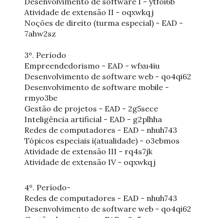
Desenvolvimento de software I - ytfoi6b
Atividade de extensão II - oqxwkqj
Noções de direito (turma especial) - EAD -
7ahw2sz
3º. Período
Empreendedorismo - EAD - wfxu4iu
Desenvolvimento de software web - qo4qi62
Desenvolvimento de software mobile -
rmyo3be
Gestão de projetos - EAD - 2g5sece
Inteligência artificial - EAD - g2plhha
Redes de computadores - EAD - nhuh743
Tópicos especiais i(atualidade) - o3ebmos
Atividade de extensão III - rq4s7jk
Atividade de extensão IV - oqxwkqj
4º. Período-
Redes de computadores - EAD - nhuh743
Desenvolvimento de software web - qo4qi62