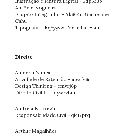
Ilustração e Pintura Digital - 5dp533b
Antônio Nogueira
Projeto Integrador - Yk664ri Guilherme
Cahu
Tipografia - Fq5yyvw Tacila Estevam
Direito
Amanda Nunes
Atividade de Extensão - nbwfv6s
Design Thinking - emvrj6p
Direito Civil III - dywrvbm
Andreia Nóbrega
Responsabilidade Civil - qku7prq
Arthur Magalhães