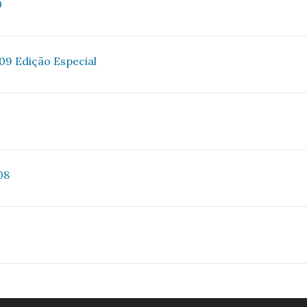
0
009 Edição Especial
08