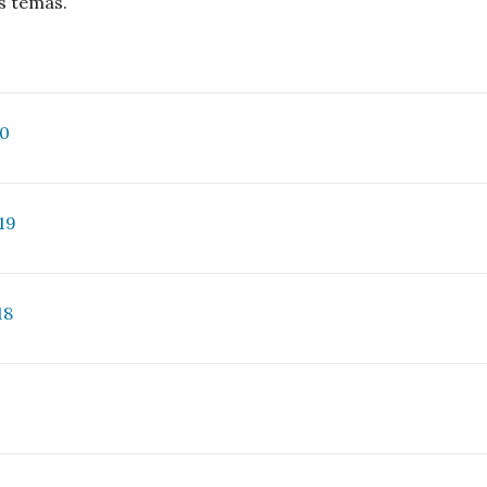
s temas.
20
19
18
1