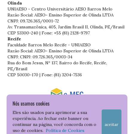
Olinda
UNIAESO - Centro Universitário AESO Barros Melo
Razão Social: AESO- Ensino Superior de Olinda LTDA
CNPJ: 09.726.365/0001-72
Av. Transamazônica, 405, Jardim Brasil II, Olinda, PE/Brasil
CEP 53300-240 | Fone: +55 (81) 2128-9797
Recife
Faculdade Barros Melo Recife - UNIAESO
Razão Social: AESO- Ensino Superior de Olinda LTDA
CNPJ: CNPJ: 09.726.365/0003-34
Rua do Bom Jesus, Nº 137, Bairro do Recife, Recife,
PE/Brasil
CEP 50030-170 | Fone: (81) 3204-7536
Nós usamos cookies
Consulte o cadastro da Instituição no Sistema do e-MEC
Eles são usados para aprimorar a sua
experiência. Ao fechar este banner ou
continuar na página, você concorda com o
aceitar
uso de cookies.
Política de Cookies