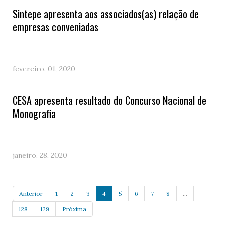
Sintepe apresenta aos associados(as) relação de
empresas conveniadas
fevereiro. 01, 2020
CESA apresenta resultado do Concurso Nacional de
Monografia
janeiro. 28, 2020
Anterior
1
2
3
4
5
6
7
8
...
128
129
Próxima