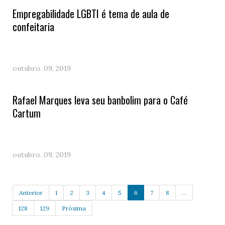
Empregabilidade LGBTI é tema de aula de
confeitaria
outubro. 09, 2019
Rafael Marques leva seu banbolim para o Café
Cartum
outubro. 09, 2019
Anterior
1
2
3
4
5
6
7
8
...
128
129
Próxima