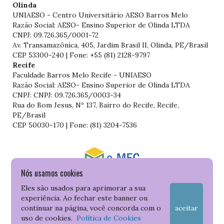
Olinda
UNIAESO - Centro Universitário AESO Barros Melo
Razão Social: AESO- Ensino Superior de Olinda LTDA
CNPJ: 09.726.365/0001-72
Av. Transamazônica, 405, Jardim Brasil II, Olinda, PE/Brasil
CEP 53300-240 | Fone: +55 (81) 2128-9797
Recife
Faculdade Barros Melo Recife - UNIAESO
Razão Social: AESO- Ensino Superior de Olinda LTDA
CNPJ: CNPJ: 09.726.365/0003-34
Rua do Bom Jesus, Nº 137, Bairro do Recife, Recife,
PE/Brasil
CEP 50030-170 | Fone: (81) 3204-7536
Nós usamos cookies
Consulte o cadastro da Instituição no Sistema do e-MEC
Eles são usados para aprimorar a sua
experiência. Ao fechar este banner ou
continuar na página, você concorda com o
aceitar
uso de cookies.
Política de Cookies