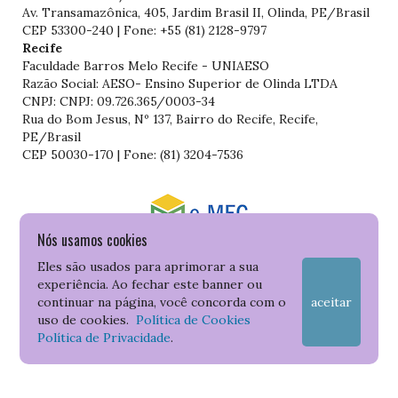
Av. Transamazônica, 405, Jardim Brasil II, Olinda, PE/Brasil
CEP 53300-240 | Fone: +55 (81) 2128-9797
Recife
Faculdade Barros Melo Recife - UNIAESO
Razão Social: AESO- Ensino Superior de Olinda LTDA
CNPJ: CNPJ: 09.726.365/0003-34
Rua do Bom Jesus, Nº 137, Bairro do Recife, Recife,
PE/Brasil
CEP 50030-170 | Fone: (81) 3204-7536
Nós usamos cookies
Consulte o cadastro da Instituição no Sistema do e-MEC
Eles são usados para aprimorar a sua
experiência. Ao fechar este banner ou
continuar na página, você concorda com o
aceitar
uso de cookies.
Política de Cookies
Política de Privacidade
.