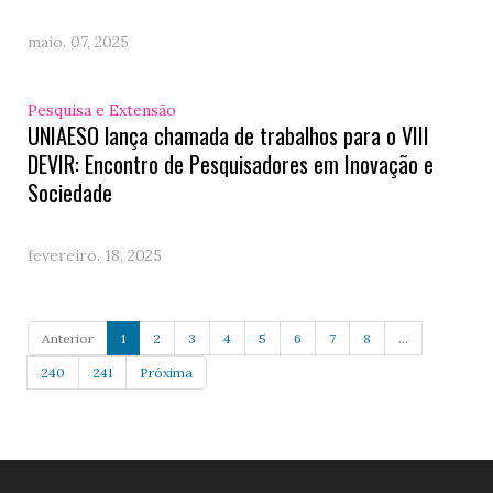
maio. 07, 2025
Pesquisa e Extensão
UNIAESO lança chamada de trabalhos para o VIII
DEVIR: Encontro de Pesquisadores em Inovação e
Sociedade
fevereiro. 18, 2025
Anterior
1
2
3
4
5
6
7
8
...
240
241
Próxima