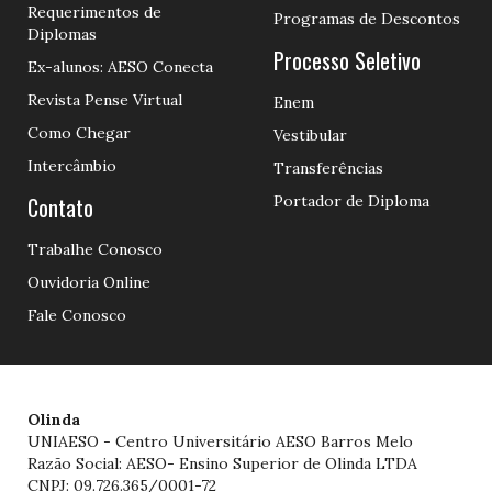
Requerimentos de
Programas de Descontos
Diplomas
Processo Seletivo
Ex-alunos: AESO Conecta
Revista Pense Virtual
Enem
Como Chegar
Vestibular
Intercâmbio
Transferências
Contato
Portador de Diploma
Trabalhe Conosco
Ouvidoria Online
Fale Conosco
Olinda
UNIAESO - Centro Universitário AESO Barros Melo
Razão Social: AESO- Ensino Superior de Olinda LTDA
CNPJ: 09.726.365/0001-72