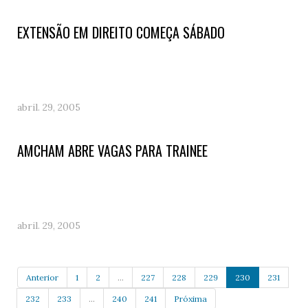
EXTENSÃO EM DIREITO COMEÇA SÁBADO
abril. 29, 2005
AMCHAM ABRE VAGAS PARA TRAINEE
abril. 29, 2005
Anterior
1
2
...
227
228
229
230
231
232
233
...
240
241
Próxima