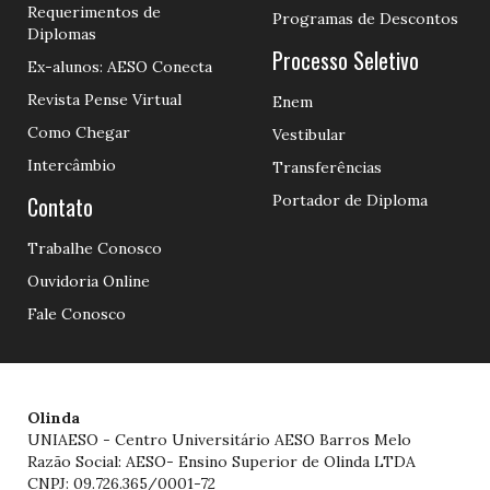
Requerimentos de
Programas de Descontos
Diplomas
Processo Seletivo
Ex-alunos: AESO Conecta
Revista Pense Virtual
Enem
Como Chegar
Vestibular
Intercâmbio
Transferências
Contato
Portador de Diploma
Trabalhe Conosco
Ouvidoria Online
Fale Conosco
Olinda
UNIAESO - Centro Universitário AESO Barros Melo
Razão Social: AESO- Ensino Superior de Olinda LTDA
CNPJ: 09.726.365/0001-72