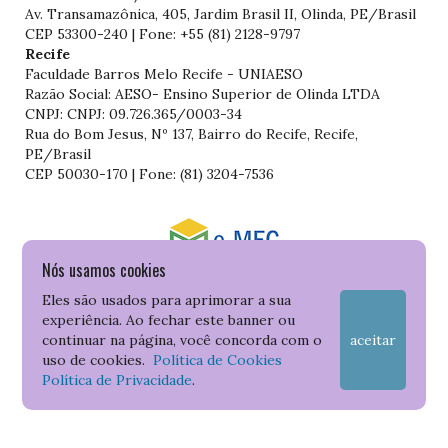
Av. Transamazônica, 405, Jardim Brasil II, Olinda, PE/Brasil
CEP 53300-240 | Fone: +55 (81) 2128-9797
Recife
Faculdade Barros Melo Recife - UNIAESO
Razão Social: AESO- Ensino Superior de Olinda LTDA
CNPJ: CNPJ: 09.726.365/0003-34
Rua do Bom Jesus, Nº 137, Bairro do Recife, Recife,
PE/Brasil
CEP 50030-170 | Fone: (81) 3204-7536
Nós usamos cookies
Consulte o cadastro da Instituição no Sistema do e-MEC
Eles são usados para aprimorar a sua
experiência. Ao fechar este banner ou
continuar na página, você concorda com o
aceitar
uso de cookies.
Política de Cookies
Política de Privacidade
.