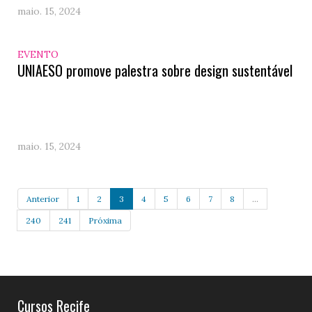
maio. 15, 2024
EVENTO
UNIAESO promove palestra sobre design sustentável
maio. 15, 2024
Anterior
1
2
3
4
5
6
7
8
...
240
241
Próxima
Cursos Recife