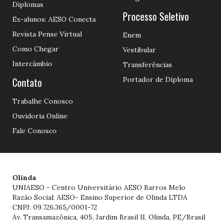
Diplomas
Processo Seletivo
Ex-alunos: AESO Conecta
Revista Pense Virtual
Enem
Como Chegar
Vestibular
Intercâmbio
Transferências
Contato
Portador de Diploma
Trabalhe Conosco
Ouvidoria Online
Fale Conosco
Olinda
UNIAESO - Centro Universitário AESO Barros Melo
Razão Social: AESO- Ensino Superior de Olinda LTDA
CNPJ: 09.726.365/0001-72
Av. Transamazônica, 405, Jardim Brasil II, Olinda, PE/Brasil