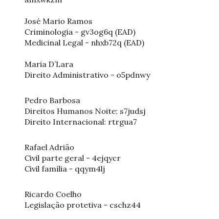
José Mario Ramos
Criminologia - gv3og6q (EAD)
Medicinal Legal - nhxb72q (EAD)
Maria D’Lara
Direito Administrativo - o5pdnwy
Pedro Barbosa
Direitos Humanos Noite: s7judsj
Direito Internacional: rtrgua7
Rafael Adrião
Civil parte geral - 4ejqycr
Civil família - qqym4lj
Ricardo Coelho
Legislação protetiva - cschz44