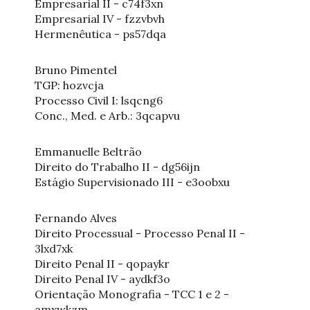
Empresarial II - c74f3xn
Empresarial IV - fzzvbvh
Hermenêutica - ps57dqa
Bruno Pimentel
TGP: hozvcja
Processo Civil I: lsqcng6
Conc., Med. e Arb.: 3qcapvu
Emmanuelle Beltrão
Direito do Trabalho II - dg56ijn
Estágio Supervisionado III - e3oobxu
Fernando Alves
Direito Processual - Processo Penal II -
3lxd7xk
Direito Penal II - qopaykr
Direito Penal IV - aydkf3o
Orientação Monografia - TCC 1 e 2 -
amxwkzm