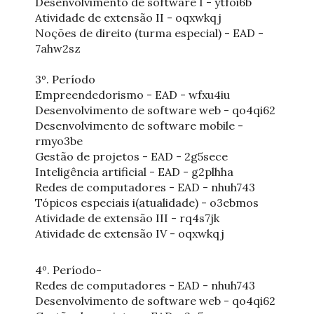
Desenvolvimento de software I - ytfoi6b
Atividade de extensão II - oqxwkqj
Noções de direito (turma especial) - EAD -
7ahw2sz
3º. Período
Empreendedorismo - EAD - wfxu4iu
Desenvolvimento de software web - qo4qi62
Desenvolvimento de software mobile -
rmyo3be
Gestão de projetos - EAD - 2g5sece
Inteligência artificial - EAD - g2plhha
Redes de computadores - EAD - nhuh743
Tópicos especiais i(atualidade) - o3ebmos
Atividade de extensão III - rq4s7jk
Atividade de extensão IV - oqxwkqj
4º. Período-
Redes de computadores - EAD - nhuh743
Desenvolvimento de software web - qo4qi62