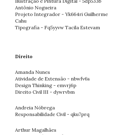
Ilustração e Pintura Digital - 5dp533b
Antônio Nogueira
Projeto Integrador - Yk664ri Guilherme
Cahu
Tipografia - Fq5yyvw Tacila Estevam
Direito
Amanda Nunes
Atividade de Extensão - nbwfv6s
Design Thinking - emvrj6p
Direito Civil III - dywrvbm
Andreia Nóbrega
Responsabilidade Civil - qku7prq
Arthur Magalhães