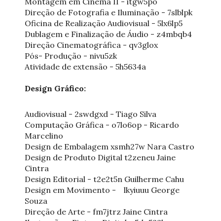
Montagem em Cinema II - itgw5po
Direção de Fotografia e Iluminação - 7slblpk
Oficina de Realização Audiovisual - 5lx6lp5
Dublagem e Finalização de Áudio - z4mbqb4
Direção Cinematográfica - qv3glox
Pós- Produção - nivu5zk
Atividade de extensão - 5h5634a
Design Gráfico:
Audiovisual - 2swdgxd - Tiago Silva
Computação Gráfica - o7lo6op - Ricardo
Marcelino
Design de Embalagem xsmh27w Nara Castro
Design de Produto Digital t2zeneu Jaine
Cintra
Design Editorial - t2e2t5n Guilherme Cahu
Design em Movimento - lkyiuuu George
Souza
Direção de Arte - fm7jtrz Jaine Cintra