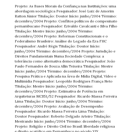
Projeto: As Bases Morais da Confiança nas Instituições: uma
abordagem sociológica Pesquisador: José Luiz de Amorim
Ratton Júnior Titulação: Doutor Início: junho/2004 Término:
dezembro/2004 Projeto: Conflitos políticos do compesinato
pernambucano Pesquisador: Erivaldo Cavalcanti e Silva Filho
Titulação: Mestre Início: junho/2004 Término:
dezembro/2004 Projeto: Reformas Constitucionais e o
Federalismo Brasileiro: Análise do Legado da Era FHC
Pesquisador: André Régis Titulação: Doutor Início:
junho/2004 Término: dezembro/2004 Projeto: Jurisdição e
Direitos Fundamentais Numa Sociedade Complexa: a
tolerância como alternativa democrática Pesquisador: João
Paulo Fernandes de Souza Allin Teixeira Titulação: Mestre
Início: junho/2004 Término: dezembro/2004 Projeto:
Pesquisa Prática e Aplicada na Área de Mídia Digital, Vídeo e
Multimídia Pesquisador: Leopoldo Rodrigues França Neto
Titulação: Mestre Início: junho/2004 Término:
dezembro/2004 Projeto: Estimativa de Potência em
Arquiteturas MCS51/52 Pesquisador: Ricardo Massa Ferreira
Lima Titulação: Doutor Início: junho/2004 Término:
dezembro/2004 Projeto: Avaliação de Desempenho
Pesquisador: Ricardo Massa Ferreira Lima Titulação:
Doutor Pesquisador: Roberto Delgado Arteiro Titulação:
Mestrando Início: junho/2004 Término: dezembro/2004
Projeto: Religião e Direito Civil no Brasil: liberdade religiosa
e direito acatólico em Pernambuco no século XIX