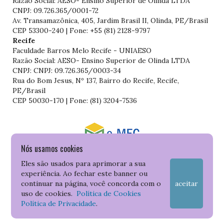
Razão Social: AESO- Ensino Superior de Olinda LTDA
CNPJ: 09.726.365/0001-72
Av. Transamazônica, 405, Jardim Brasil II, Olinda, PE/Brasil
CEP 53300-240 | Fone: +55 (81) 2128-9797
Recife
Faculdade Barros Melo Recife - UNIAESO
Razão Social: AESO- Ensino Superior de Olinda LTDA
CNPJ: CNPJ: 09.726.365/0003-34
Rua do Bom Jesus, Nº 137, Bairro do Recife, Recife,
PE/Brasil
CEP 50030-170 | Fone: (81) 3204-7536
Nós usamos cookies
Consulte o cadastro da Instituição no Sistema do e-MEC
Eles são usados para aprimorar a sua
experiência. Ao fechar este banner ou
continuar na página, você concorda com o
aceitar
uso de cookies.
Política de Cookies
Política de Privacidade
.