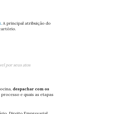
.
A principal atribuição do
cartório.
vel por seus atos
ocina,
despachar com os
processo e quais as etapas
rio, Direito Empresarial,