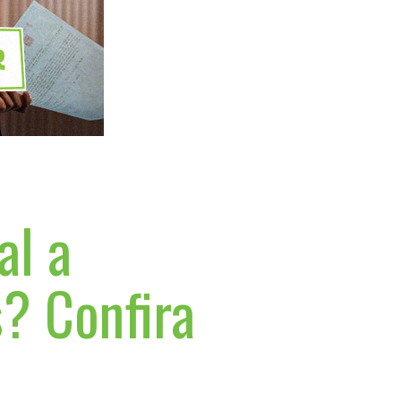
l a
s? Confira