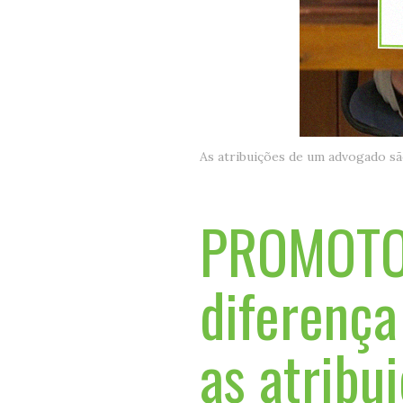
As atribuições de um advogado s
PROMOTOR
diferença
as atribu