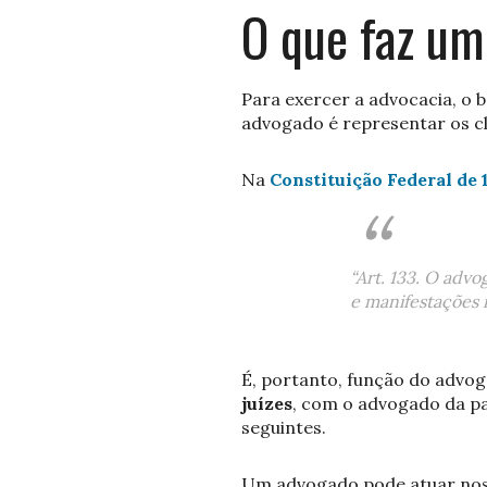
O que faz u
Para exercer a advocacia, o 
advogado é representar os cli
Na
Constituição Federal de 
“Art. 133. O advo
e manifestações n
É, portanto, função do advo
juízes
, com o advogado da pa
seguintes.
Um advogado pode atuar nos âm