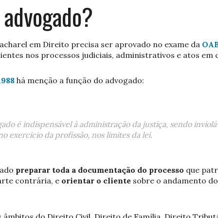
m advogado?
bacharel em Direito precisa ser aprovado no exame da
OAB
entes nos processos judiciais, administrativos e atos em 
1988
há menção a função do advogado:
gado é indispensável à administração da justiça, sendo inviolá
o exercício da profissão, nos limites da lei.
gado
preparar toda a documentação do processo
que patr
rte contrária, e
orientar o cliente
sobre o andamento do 
bitos do Direito Civil, Direito de Família, Direito Tributá