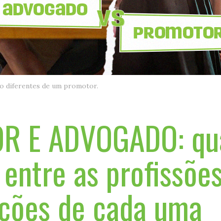
ão diferentes de um promotor.
 E ADVOGADO: qua
 entre as profissõe
ições de cada uma