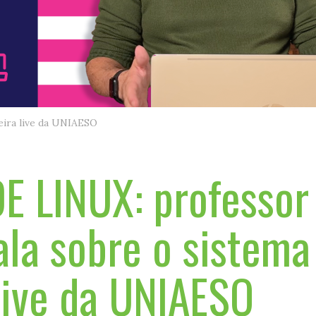
meira live da UNIAESO
E LINUX: professor
ala sobre o sistem
live da UNIAESO