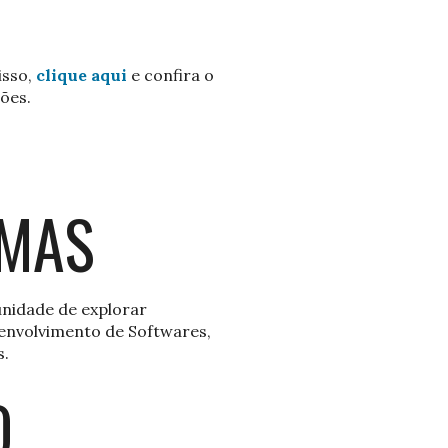
isso,
clique aqui
e confira o
ões.
EMAS
unidade de explorar
envolvimento de Softwares,
s.
O