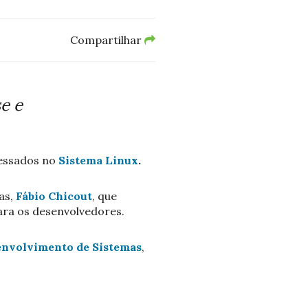
Compartilhar
e e
essados no
Sistema Linux
.
as,
Fábio Chicout
, que
ara os desenvolvedores.
envolvimento de Sistemas
,