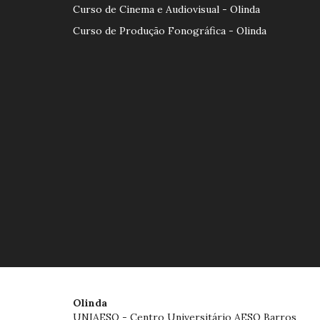
Curso de Cinema e Audiovisual - Olinda
Curso de Produção Fonográfica - Olinda
Olinda
UNIAESO - Centro Universitário AESO Barros