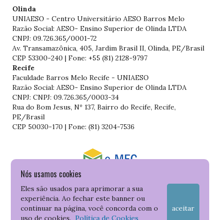
Olinda
UNIAESO - Centro Universitário AESO Barros Melo
Razão Social: AESO- Ensino Superior de Olinda LTDA
CNPJ: 09.726.365/0001-72
Av. Transamazônica, 405, Jardim Brasil II, Olinda, PE/Brasil
CEP 53300-240 | Fone: +55 (81) 2128-9797
Recife
Faculdade Barros Melo Recife - UNIAESO
Razão Social: AESO- Ensino Superior de Olinda LTDA
CNPJ: CNPJ: 09.726.365/0003-34
Rua do Bom Jesus, Nº 137, Bairro do Recife, Recife,
PE/Brasil
CEP 50030-170 | Fone: (81) 3204-7536
Nós usamos cookies
Consulte o cadastro da Instituição no Sistema do e-MEC
Eles são usados para aprimorar a sua
experiência. Ao fechar este banner ou
continuar na página, você concorda com o
aceitar
uso de cookies.
Política de Cookies