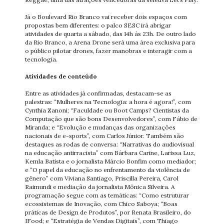
Já o Boulevard Rio Branco vai receber dois espaços com
propostas bem diferentes: o palco SESC irá abrigar
atividades de quarta a sábado, das 14h às 23h. De outro lado
da Rio Branco, a Arena Drone será uma área exclusiva para
o público pilotar drones, fazer manobras e interagir com a
tecnologia.
Atividades de conteúdo
Entre as atividades já confirmadas, destacam-se as
palestras: “Mulheres na Tecnologia: a hora é agora!”, com
Cynthia Zanoni; “Faculdade ou Boot Camps? Cientistas da
Computação que são bons Desenvolvedores”, com Fábio de
Miranda; e “Evolução e mudanças das organizações
nacionais de e-sports”, com Carlos Júnior. Também são
destaques as rodas de conversa: “Narrativas do audiovisual
na educação antirracista” com Bárbara Carine, Larissa Luz,
Kemla Batista e o jornalista Márcio Bonfim como mediador;
e “O papel da educação no enfrentamento da violência de
gênero” com Viviana Santiago, Priscilla Pereira, Carol
Raimundi e mediação da jornalista Mônica Silveira. A
programação segue com as temáticas: “Como estruturar
ecossistemas de Inovação, com Chico Saboya; “Boas
práticas de Design de Produtos”, por Renata Brasileiro, do
IFood; e “Estratégia de Vendas Digitais”, com Thiago