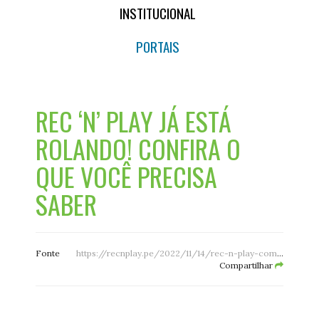
INSTITUCIONAL
PORTAIS
REC ‘N’ PLAY JÁ ESTÁ
ROLANDO! CONFIRA O
QUE VOCÊ PRECISA
SABER
Fonte
https://recnplay.pe/2022/11/14/rec-n-play-comeca-nesta-quarta-feira-confira-o-que-voce-precisa-saber/
Compartilhar