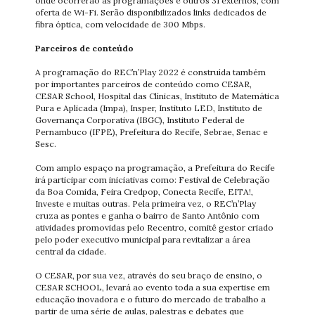
onde ocorrerão as programações e outros 31 externos, com
oferta de Wi-Fi. Serão disponibilizados links dedicados de
fibra óptica, com velocidade de 300 Mbps.
Parceiros de conteúdo
A programação do REC’n’Play 2022 é construída também
por importantes parceiros de conteúdo como CESAR,
CESAR School, Hospital das Clínicas, Instituto de Matemática
Pura e Aplicada (Impa), Insper, Instituto LED, Instituto de
Governança Corporativa (IBGC), Instituto Federal de
Pernambuco (IFPE), Prefeitura do Recife, Sebrae, Senac e
Sesc.
Com amplo espaço na programação, a Prefeitura do Recife
irá participar com iniciativas como: Festival de Celebração
da Boa Comida, Feira Credpop, Conecta Recife, EITA!,
Investe e muitas outras. Pela primeira vez, o REC’n’Play
cruza as pontes e ganha o bairro de Santo Antônio com
atividades promovidas pelo Recentro, comitê gestor criado
pelo poder executivo municipal para revitalizar a área
central da cidade.
O CESAR, por sua vez, através do seu braço de ensino, o
CESAR SCHOOL, levará ao evento toda a sua expertise em
educação inovadora e o futuro do mercado de trabalho a
partir de uma série de aulas, palestras e debates que