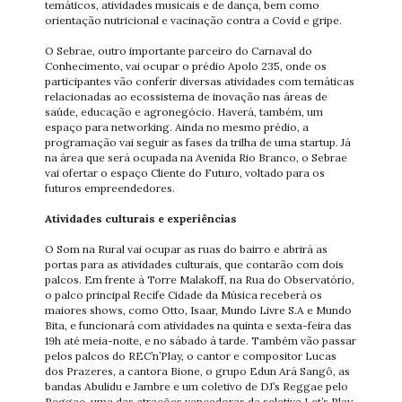
temáticos, atividades musicais e de dança, bem como
orientação nutricional e vacinação contra a Covid e gripe.
O Sebrae, outro importante parceiro do Carnaval do
Conhecimento, vai ocupar o prédio Apolo 235, onde os
participantes vão conferir diversas atividades com temáticas
relacionadas ao ecossistema de inovação nas áreas de
saúde, educação e agronegócio. Haverá, também, um
espaço para networking. Ainda no mesmo prédio, a
programação vai seguir as fases da trilha de uma startup. Já
na área que será ocupada na Avenida Rio Branco, o Sebrae
vai ofertar o espaço Cliente do Futuro, voltado para os
futuros empreendedores.
Atividades culturais e experiências
O Som na Rural vai ocupar as ruas do bairro e abrirá as
portas para as atividades culturais, que contarão com dois
palcos. Em frente à Torre Malakoff, na Rua do Observatório,
o palco principal Recife Cidade da Música receberá os
maiores shows, como Otto, Isaar, Mundo Livre S.A e Mundo
Bita, e funcionará com atividades na quinta e sexta-feira das
19h até meia-noite, e no sábado à tarde. Também vão passar
pelos palcos do REC’n’Play, o cantor e compositor Lucas
dos Prazeres, a cantora Bione, o grupo Edun Ará Sangô, as
bandas Abulidu e Jambre e um coletivo de DJ’s Reggae pelo
Reggae, uma das atrações vencedoras da seletiva Let’s Play.