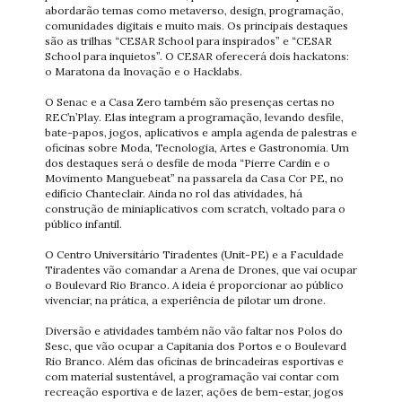
abordarão temas como metaverso, design, programação,
comunidades digitais e muito mais. Os principais destaques
são as trilhas “CESAR School para inspirados” e “CESAR
School para inquietos”. O CESAR oferecerá dois hackatons:
o Maratona da Inovação e o Hacklabs.
O Senac e a Casa Zero também são presenças certas no
REC’n’Play. Elas integram a programação, levando desfile,
bate-papos, jogos, aplicativos e ampla agenda de palestras e
oficinas sobre Moda, Tecnologia, Artes e Gastronomia. Um
dos destaques será o desfile de moda “Pierre Cardin e o
Movimento Manguebeat” na passarela da Casa Cor PE, no
edifício Chanteclair. Ainda no rol das atividades, há
construção de miniaplicativos com scratch, voltado para o
público infantil.
O Centro Universitário Tiradentes (Unit-PE) e a Faculdade
Tiradentes vão comandar a Arena de Drones, que vai ocupar
o Boulevard Rio Branco. A ideia é proporcionar ao público
vivenciar, na prática, a experiência de pilotar um drone.
Diversão e atividades também não vão faltar nos Polos do
Sesc, que vão ocupar a Capitania dos Portos e o Boulevard
Rio Branco. Além das oficinas de brincadeiras esportivas e
com material sustentável, a programação vai contar com
recreação esportiva e de lazer, ações de bem-estar, jogos