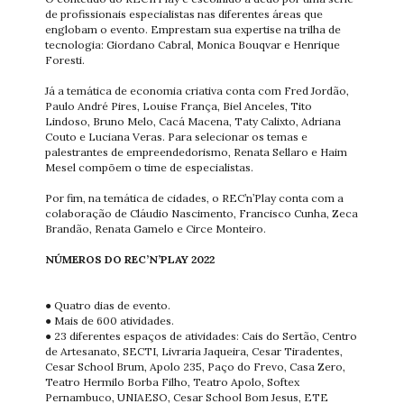
de profissionais especialistas nas diferentes áreas que
englobam o evento. Emprestam sua expertise na trilha de
tecnologia: Giordano Cabral, Monica Bouqvar e Henrique
Foresti.
Já a temática de economia criativa conta com Fred Jordão,
Paulo André Pires, Louise França, Biel Anceles, Tito
Lindoso, Bruno Melo, Cacá Macena, Taty Calixto, Adriana
Couto e Luciana Veras. Para selecionar os temas e
palestrantes de empreendedorismo, Renata Sellaro e Haim
Mesel compõem o time de especialistas.
Por fim, na temática de cidades, o REC’n’Play conta com a
colaboração de Cláudio Nascimento, Francisco Cunha, Zeca
Brandão, Renata Gamelo e Circe Monteiro.
NÚMEROS DO REC’N’PLAY 2022
● Quatro dias de evento.
● Mais de 600 atividades.
● 23 diferentes espaços de atividades: Cais do Sertão, Centro
de Artesanato, SECTI, Livraria Jaqueira, Cesar Tiradentes,
Cesar School Brum, Apolo 235, Paço do Frevo, Casa Zero,
Teatro Hermilo Borba Filho, Teatro Apolo, Softex
Pernambuco, UNIAESO, Cesar School Bom Jesus, ETE