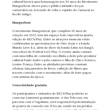
cultural haverá uma homenagem aos 30 anos do Movimento
Manguebeat, shows para o público infantil e troças
carnavalescas, trazendo de volta o espírito do Carnaval ao
Recife Antigo.
Manguebeat
O movimento Manguebeat, que completa 30 anos de
criação em 2022, tem um espaço todo especial na quarta
edição do REC’n’Play. Entre as atrações musicais estão
confirmadas as apresentações de Otto, Isaar e a banda
Mundo Livre S.A, além do show da banda Edun Ará Sangô,
vencedora do Festival Let’s Play. O evento ainda contará
com uma trilha de conteúdo escolhida a dedo pelo produtor
cultural Paulo André e pela cantora e filha de Chico Science,
Louise França. Entre as atividades previstas constam
oficinas, lançamentos de livros, exibição de filmes que
trazem conexão com o movimento, além de bate-papos
com artistas da época.
Conectividade gratuita
Os participantes e visitantes do REC’n’Play poderão se
conectar à internet gratuitamente. A Um Telecom, em
parceria com a Vagalume, será responsável pela instalação
de pontos de conexão em 75 locais, sendo 44 em prédios