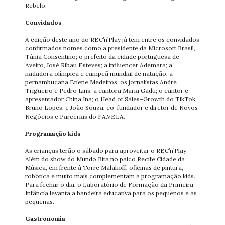
Rebelo.
Convidados
A edição deste ano do REC’n’Play já tem entre os convidados
confirmados nomes como a presidente da Microsoft Brasil,
Tânia Consentino; o prefeito da cidade portuguesa de
Aveiro, José Ribau Esteves; a influencer Ademara; a
nadadora olímpica e campeã mundial de natação, a
pernambucana Etiene Medeiros; os jornalistas André
Trigueiro e Pedro Lins; a cantora Maria Gadu; o cantor e
apresentador China Ina; o Head of Sales–Growth do TikTok,
Bruno Lopes; e João Souza, co-fundador e diretor de Novos
Negócios e Parcerias do FA.VELA.
Programação kids
As crianças terão o sábado para aproveitar o REC’n’Play.
Além do show do Mundo Bita no palco Recife Cidade da
Música, em frente à Torre Malakoff, oficinas de pintura,
robótica e muito mais complementam a programação kids.
Para fechar o dia, o Laboratório de Formação da Primeira
Infância levanta a bandeira educativa para os pequenos e as
pequenas.
Gastronomia