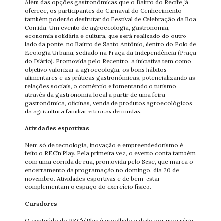
Além das opções gastronômicas que o Bairro do Recife já
oferece, os participantes do Carnaval do Conhecimento
também poderão desfrutar do Festival de Celebração da Boa
Comida. Um evento de agroecologia, gastronomia,
economia solidária e cultura, que será realizado do outro
lado da ponte, no Bairro de Santo Antônio, dentro do Polo de
Ecologia Urbana, sediado na Praça da Independência (Praça
do Diário). Promovida pelo Recentro, a iniciativa tem como
objetivo valorizar a agroecologia, os bons hábitos
alimentares e as práticas gastronômicas, potencializando as
relações sociais, o comércio e fomentando o turismo
através da gastronomia local a partir de uma feira
gastronômica, oficinas, venda de produtos agroecológicos
da agricultura familiar e trocas de mudas.
Atividades esportivas
Nem só de tecnologia, inovação e empreendedorismo é
feito o REC’n’Play. Pela primeira vez, o evento conta também
com uma corrida de rua, promovida pelo Sesc, que marca o
encerramento da programação no domingo, dia 20 de
novembro. Atividades esportivas e de bem-estar
complementam o espaço do exercício físico.
Curadores
O conteúdo do REC’n’Play é escolhido a dedo por uma série