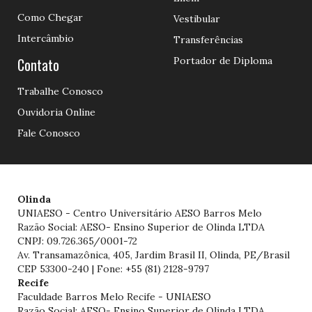
Como Chegar
Vestibular
Intercâmbio
Transferências
Contato
Portador de Diploma
Trabalhe Conosco
Ouvidoria Online
Fale Conosco
Olinda
UNIAESO - Centro Universitário AESO Barros Melo
Razão Social: AESO- Ensino Superior de Olinda LTDA
CNPJ: 09.726.365/0001-72
Av. Transamazônica, 405, Jardim Brasil II, Olinda, PE/Brasil
CEP 53300-240 | Fone: +55 (81) 2128-9797
Recife
Faculdade Barros Melo Recife - UNIAESO
Razão Social: AESO- Ensino Superior de Olinda LTDA