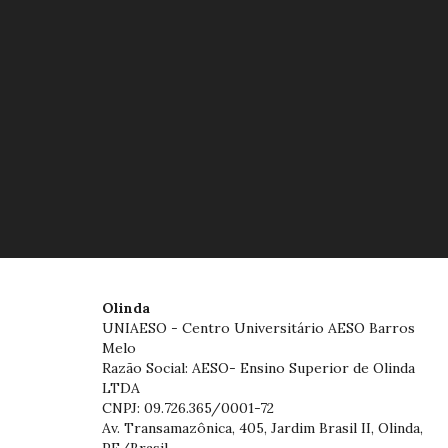
Olinda
UNIAESO - Centro Universitário AESO Barros
Melo
Razão Social: AESO- Ensino Superior de Olinda
LTDA
CNPJ: 09.726.365/0001-72
Av. Transamazônica, 405, Jardim Brasil II, Olinda,