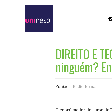
IN
DIREITO E TE
ninguém? En
Fonte
Rádio Jornal
O coordenador do curso de D