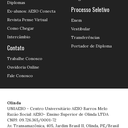
Diplomas
Processo Seletivo
Ex-alunos: AESO Conecta
Revista Pense Virtual
Enem
Como Chegar
Vestibular
Intercâmbio
Transferências
Contato
Portador de Diploma
Trabalhe Conosco
Ouvidoria Online
Fale Conosco
Olinda
UNIAESO - Centro Universitário AESO Barros Melo
Razão Social: AESO- Ensino Superior de Olinda LTDA
CNPJ: 09.726.365/0001-72
Av. Transamazônica, 405, Jardim Brasil II, Olinda, PE/Brasil