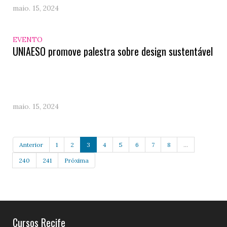
maio. 15, 2024
EVENTO
UNIAESO promove palestra sobre design sustentável
maio. 15, 2024
Anterior
1
2
3
4
5
6
7
8
...
240
241
Próxima
Cursos Recife