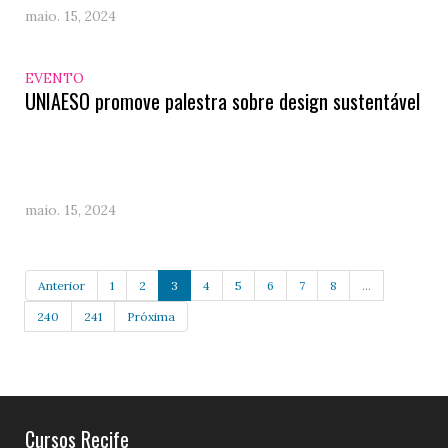
maio. 15, 2024
EVENTO
UNIAESO promove palestra sobre design sustentável
maio. 15, 2024
Anterior
1
2
3
4
5
6
7
8
...
240
241
Próxima
Cursos Recife