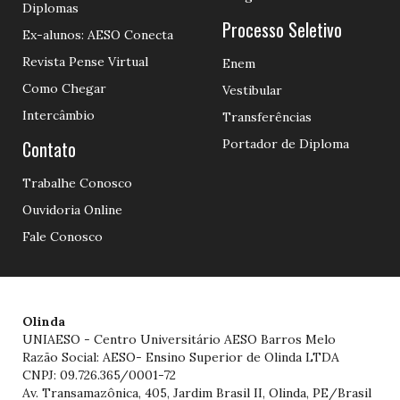
Diplomas
Processo Seletivo
Ex-alunos: AESO Conecta
Revista Pense Virtual
Enem
Como Chegar
Vestibular
Intercâmbio
Transferências
Contato
Portador de Diploma
Trabalhe Conosco
Ouvidoria Online
Fale Conosco
Olinda
UNIAESO - Centro Universitário AESO Barros Melo
Razão Social: AESO- Ensino Superior de Olinda LTDA
CNPJ: 09.726.365/0001-72
Av. Transamazônica, 405, Jardim Brasil II, Olinda, PE/Brasil