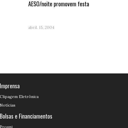
O
AESO/noite promovem festa
abril. 15, 2004
Imprensa
Clipagem Eletrônica
Notícias
Bolsas e Financiamentos
Prouni