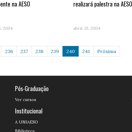
ente na AESO
realizará palestra na AES
16, 2004
abril. 15, 2004
236
237
238
239
240
241
Próxima
Pós-Graduação
Ver cursos
Institucional
A UNIAESO
Biblioteca