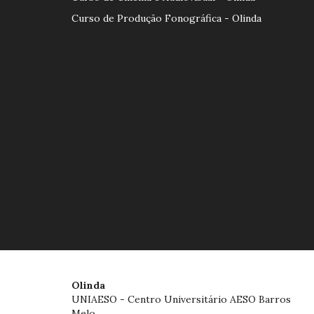
Curso de Produção Fonográfica - Olinda
Olinda
UNIAESO - Centro Universitário AESO Barros
Melo