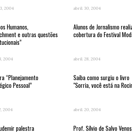
3, 2004
abril. 30, 2004
tos Humanos,
Alunos de Jornalismo real
chment e outras questões
cobertura do Festival Mod
tucionais”
28, 2004
abril. 28, 2004
tra “Planejamento
Saiba como surgiu o livro
égico Pessoal”
"Sorria, você está na Roci
22, 2004
abril. 20, 2004
Ludemir palestra
Prof. Sílvio de Salvo Veno