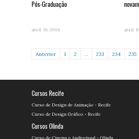
Pós-Graduação
novam
abril. 19, 2004
abril. 
Anterior
1
2
...
233
234
235
Cursos Recife
Curso de Design de Animação - Recife
Curso de Design Gráfico - Recife
Cursos Olinda
Curso de Cinema e Audiovisual - Olinda