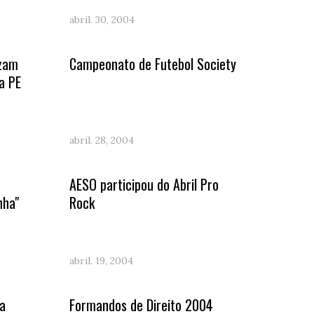
abril. 30, 2004
izam
Campeonato de Futebol Society
a PE
abril. 28, 2004
AESO participou do Abril Pro
nha"
Rock
abril. 19, 2004
sa
Formandos de Direito 2004